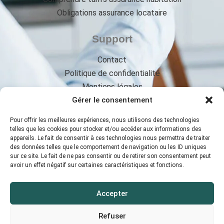
Obligations assurance locataire
Support
Contact
Politique de confidentialité
Mentions légales
Qui sommes-nous ?
Gérer le consentement
Pour offrir les meilleures expériences, nous utilisons des technologies
telles que les cookies pour stocker et/ou accéder aux informations des
appareils. Le fait de consentir à ces technologies nous permettra de traiter
contact@assurance-habitation-nice.fr
des données telles que le comportement de navigation ou les ID uniques
sur ce site. Le fait de ne pas consentir ou de retirer son consentement peut
avoir un effet négatif sur certaines caractéristiques et fonctions.
Accepter
© 2026 assurance-habitation-nice.fr • Tous droits
Refuser
réservés.