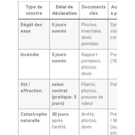
Type de
Délai de
Documents
Autorités
sinistre
déclaration
clés
à prévenir
Dégât des
5 jours
Photos,
Syndic,
eaux
ouvrés
inventaire,
voisin
devis
concerné
plombier
Incendie
5 jours
Rapport
Pompiers
ouvrés
pompiers,
(18/112)
photos,
devis
Vol /
selon
Plainte,
Police (17)
effraction
contrat
photos,
(pratique: 5
preuves de
jours)
valeur
Catastrophe
30 jours
Arrêté,
Préfecture
naturelle
après
photos,
/ Mairie
l’arrêté
devis
(suivi
infos)