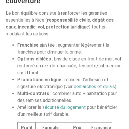
couverture
Le bon équilibre consiste à renforcer les garanties
essentielles à Nice (
responsabilité civile
,
dégât des
eaux
,
incendie
,
vol
,
protection juridique
) tout en
modulant les options.
Franchise
ajustée : augmenter légèrement la
franchise pour diminuer la prime.
Options ciblées
: bris de glace en front de mer; vol
renforcé en rez-de-chaussée; tempête/submersion
sur littoral.
Promotions en ligne
: remises d’adhésion et
signature électronique (voir
démarches et délais
).
Multi-contrats
: combiner auto + habitation pour
des remises additionnelles.
Améliorer la
sécurité du logement
pour bénéficier
d’un meilleur tarif durable.
Profil
Formule
Prix
Franchise
Gara