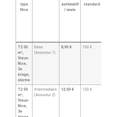
type
estimatif
standard
cl
Nice
/ mois
T2 50
Base
8,90 €
150 €
RC, eau
m²,
(Assureur 1)
incend
Vieux-
Nice,
3e
étage,
alarme
T2 50
Intermédiaire
12,50 €
120 €
Base + 
m²,
(Assureur 2)
PJ opt
Vieux-
Nice,
3e
étage,