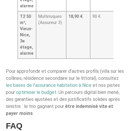
alarme
T2 50
Multirisques
18,90 €
90 €
Interm
m²,
(Assureur 3)
+ bris 
Vieux-
glace,
Nice,
assist
3e
étage,
alarme
Pour approfondir et comparer d’autres profils (villa sur les
collines, résidence secondaire sur le littoral), consultez
les bases de l’assurance habitation à Nice
et nos pistes
pour
optimiser le budget
. Un parcours digital bien mené,
des garanties ajustées et des justificatifs solides après
sinistre : le trio gagnant pour
être indemnisé vite et
payer moins
.
FAQ