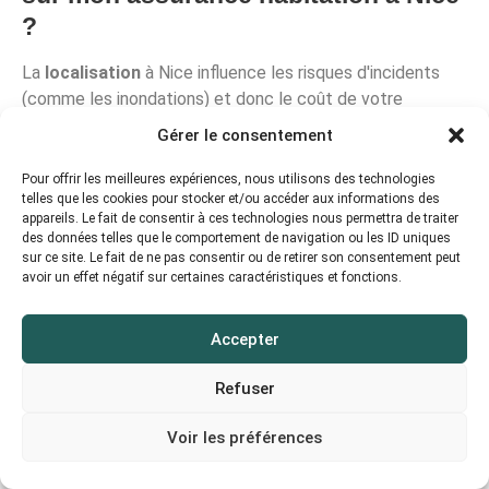
?
La
localisation
à Nice influence les risques d'incidents
(comme les inondations) et donc le coût de votre
assurance. Une expertise locale permet d'adapter les
Gérer le consentement
garanties à votre situation géographique.
Pour offrir les meilleures expériences, nous utilisons des technologies
Quand devrais-je revoir mon contrat
telles que les cookies pour stocker et/ou accéder aux informations des
appareils. Le fait de consentir à ces technologies nous permettra de traiter
d'assurance habitation ?
des données telles que le comportement de navigation ou les ID uniques
sur ce site. Le fait de ne pas consentir ou de retirer son consentement peut
Il est conseillé de revoir votre contrat d'assurance
avoir un effet négatif sur certaines caractéristiques et fonctions.
habitation lors de changements majeurs, comme un
déménagement, une rénovation ou un changement de
Accepter
situation familiale, pour s'assurer qu'il reste adapté.
Refuser
Combien coûte une assurance
habitation à Nice en moyenne ?
Voir les préférences
Le coût d'une assurance habitation à Nice varie selon