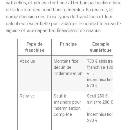
naturelles, et nécessitent une attention particulière lors
de la lecture des conditions générales. En résumé, la
compréhension des trois types de franchises et leur
calcul est essentielle pour adapter le contrat à la réalité
niçoise et aux capacités financières de chacun.
Type de
Principe
Exemple
Impa
franchise
numérique
la 
Absolue
Montant fixe
750 € sinistre;
Réduit
déduit de
franchise 180
prime
l’indemnisation
€ →
augm
indemnisation
le res
570 €
charg
Relative
Seuil à
Seuil 250 €;
Plus
atteindre pour
sinistre 280 €
prude
indemnisation
→
pour 
complète
indemnisation
sinist
280 €
peut l
les pe