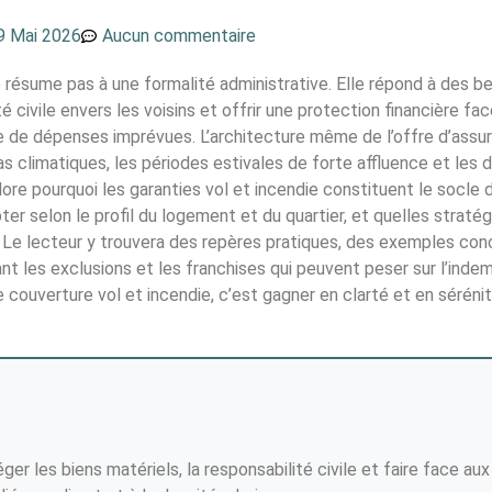
9 Mai 2026
Aucun commentaire
e résume pas à une formalité administrative. Elle répond à des b
é civile envers les voisins et offrir une protection financière fa
e de dépenses imprévues. L’architecture même de l’offre d’assu
léas climatiques, les périodes estivales de forte affluence et les 
plore pourquoi les garanties vol et incendie constituent le socle 
r selon le profil du logement et du quartier, et quelles stratég
 Le lecteur y trouvera des repères pratiques, des exemples con
ant les exclusions et les franchises qui peuvent peser sur l’indem
couverture vol et incendie, c’est gagner en clarté et en séréni
er les biens matériels, la responsabilité civile et faire face aux