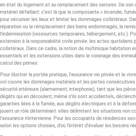
en état du logement et au remplacement des serrures. De son côté
matériel défaillant: c’est là que la composante « incendie, fumée
pour sécuriser les lieux et limiter les dommages collatéraux. Dan
réparation ou le remplacement des biens endommagés, la remise 
l’indemnisation (ressources temporaires, hébergement, etc.). Pour
extension à la responsabilité civile privée: les actes quotidie
collatéraux. Dans ce cadre, la notion de multirisque habitation e
essentiels et les extensions utiles dans le voisinage des immeub
calcul des primes.
Pour illustrer la portée pratique, l’assurance vie privée et le vi
vol couvre les dommages matériels et les pertes consécutives 
sécurité intérieure (alarmement, interphonie), tant que les pièc
dégâts qui en découlent, même s’ils sont accidentels, déclench
garanties liées à la fumée, aux dégâts électriques et à la défor
jouent un rôle déterminant: elles délimitent les situations non 
l’assurance n’intervienne. Pour les occupants de résidences secon
selon les options choisies, d’où l’intérêt d’évaluer les besoins r