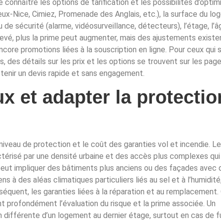
e connaître les options de tarification et les possibilités d’optim
eux-Nice, Cimiez, Promenade des Anglais, etc.), la surface du lo
u de sécurité (alarme, vidéosurveillance, détecteurs), l’étage, l’
 élevé, plus la prime peut augmenter, mais des ajustements existe
ncore promotions liées à la souscription en ligne. Pour ceux qui 
s, des détails sur les prix et les options se trouvent sur les pa
obtenir un devis rapide et sans engagement.
x et adapter la protectio
niveau de protection et le coût des garanties vol et incendie. Le
actérisé par une densité urbaine et des accès plus complexes qui 
iez peut impliquer des bâtiments plus anciens ou des façades avec
 à des aléas climatiques particuliers liés au sel et à l’humidité,
équent, les garanties liées à la réparation et au remplacement. 
nt profondément l’évaluation du risque et la prime associée. Un
ifférente d’un logement au dernier étage, surtout en cas de fu