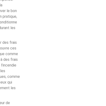
la
uver le bon
n pratique,
conditionne
durant les
r des frais
couvre ces
tique comme
à des frais
 l’incendie
lles
isques, comme
ceux qui
tement les
eur de