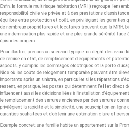
Enfin, la formule multirisque habitation (MRH) regroupe l’ensemb
responsabilité civile vie privée et à des prestations d’assistanc
équilibre entre protection et coût, en privilégiant les garanties
de nombreux propriétaires et locataires trouvent que la MRH, bi
une indemnisation plus rapide et une plus grande sérénité face 
épisodes orageux.
Pour illustrer, prenons un scénario typique: un dégât des eaux d
de remise en état, de remplacement d’équipements et potentie
aspects, y compris les dommages électriques et la perte d’usage
Nice où les coûts de relogement temporaire peuvent être élevés. 
importants après un sinistre, en particulier si les réparations s’
restent, en pratique, les postes qui déterminent l’effet direct d
influencent aussi les décisions liées à l’installation d’équipem
le remplacement des serrures anciennes par des serrures connec
privilégient la rapidité et la simplicité, une souscription en li
garanties souhaitées et d’obtenir une estimation claire et perso
Exemple concret: une famille habite un appartement sur la Pro