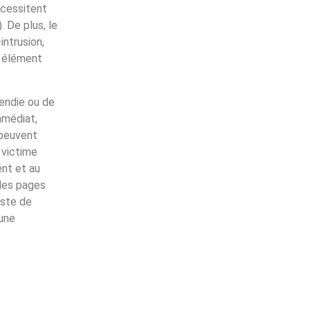
écessitent
 De plus, le
intrusion,
e élément
cendie ou de
mmédiat,
 peuvent
 victime
ent et au
 les pages
este de
 une