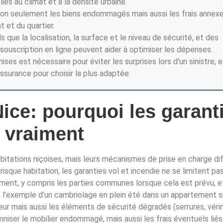
iés au climat et à la densité urbaine.
 non seulement les biens endommagés mais aussi les frais annexe
 et du quartier.
 que la localisation, la surface et le niveau de sécurité, et des
souscription en ligne peuvent aider à optimiser les dépenses.
s est nécessaire pour éviter les surprises lors d'un sinistre, et
urance pour choisir la plus adaptée.
ice: pourquoi les garant
t vraiment
abitations niçoises, mais leurs mécanismes de prise en charge di
isque habitation, les garanties vol et incendie ne se limitent pa
ement, y compris les parties communes lorsque cela est prévu, e
s l’exemple d’un cambriolage en plein été dans un appartement s
eur mais aussi les éléments de sécurité dégradés (serrures, véri
mniser le mobilier endommagé, mais aussi les frais éventuels liés