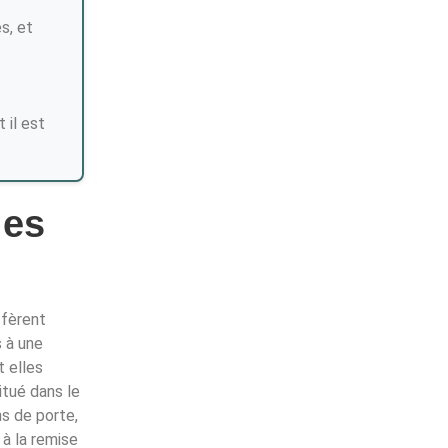
s, et
 il est
ies
ffèrent
s à une
t elles
itué dans le
ns de porte,
 à la remise