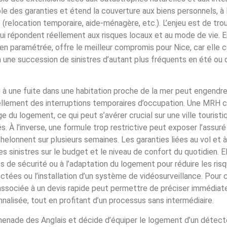
le des garanties et étend la couverture aux biens personnels, à 
e (relocation temporaire, aide-ménagère, etc.). L’enjeu est de tro
 qui répondent réellement aux risques locaux et au mode de vie. E
en paramétrée, offre le meilleur compromis pour Nice, car elle 
à une succession de sinistres d’autant plus fréquents en été ou 
û à une fuite dans une habitation proche de la mer peut engendre
llement des interruptions temporaires d’occupation. Une MRH 
 du logement, ce qui peut s’avérer crucial sur une ville touris
À l’inverse, une formule trop restrictive peut exposer l’assuré 
échelonnent sur plusieurs semaines. Les garanties liées au vol et à
es sinistres sur le budget et le niveau de confort du quotidien. E
ents de sécurité ou à l’adaptation du logement pour réduire les r
tées ou l’installation d’un système de vidéosurveillance. Pour 
gne associée à un devis rapide peut permettre de préciser immédia
nnalisée, tout en profitant d’un processus sans intermédiaire.
menade des Anglais et décide d’équiper le logement d’un détect