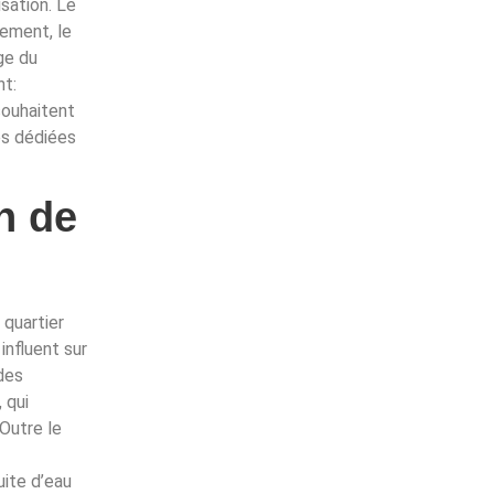
isation. Le
gement, le
âge du
nt:
souhaitent
ges dédiées
n de
 quartier
influent sur
 des
 qui
Outre le
ite d’eau