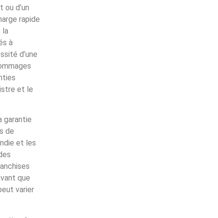
t ou d’un
harge rapide
 la
és à
essité d’une
e dommages
nties
stre et le
a garantie
s de
ndie et les
 des
ranchises
avant que
peut varier