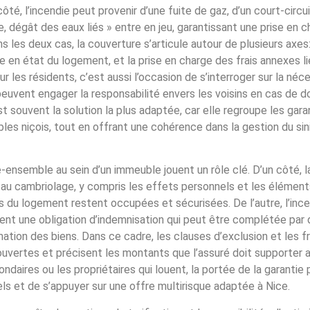
, l’incendie peut provenir d’une fuite de gaz, d’un court-circui
, dégât des eaux liés » entre en jeu, garantissant une prise en c
s les deux cas, la couverture s’articule autour de plusieurs axes:
en état du logement, et la prise en charge des frais annexes li
 les résidents, c’est aussi l’occasion de s’interroger sur la néc
ns peuvent engager la responsabilité envers les voisins en cas d
st souvent la solution la plus adaptée, car elle regroupe les gara
les niçois, tout en offrant une cohérence dans la gestion du sini
vre-ensemble au sein d’un immeuble jouent un rôle clé. D’un côté, l
au cambriolage, y compris les effets personnels et les élément
es du logement restent occupées et sécurisées. De l’autre, l’ince
ent une obligation d’indemnisation qui peut être complétée par
mation des biens. Dans ce cadre, les clauses d’exclusion et les f
couvertes et précisent les montants que l’assuré doit supporter 
daires ou les propriétaires qui louent, la portée de la garantie 
éels et de s’appuyer sur une offre multirisque adaptée à Nice.