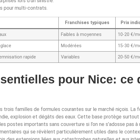
rprises lors d’un sinistre.
s pour multi-contrats.
Franchises typiques
Prix indi
eaux
Faibles à moyennes
10-20 €/m
 glace
Modérées
15-30 €/m
demnisation rapide
Variables
20-50 €/m
entielles pour Nice: ce q
es trois familles de formules courantes sur le marché niçois. La 
cendie, explosion et dégâts des eaux. Cette base protège surtout 
 des postes importants sans couverture si l’on ne s’adosse pas à
mentaires qui se révèlent particulièrement utiles dans le contex
ois des extensions liées aux catastrophes naturelles et aux inte