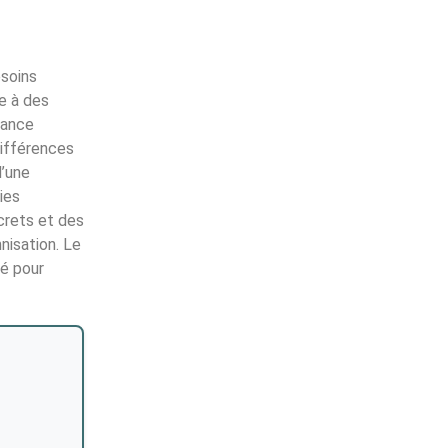
esoins
ce à des
rance
différences
d’une
ies
crets et des
nisation. Le
té pour