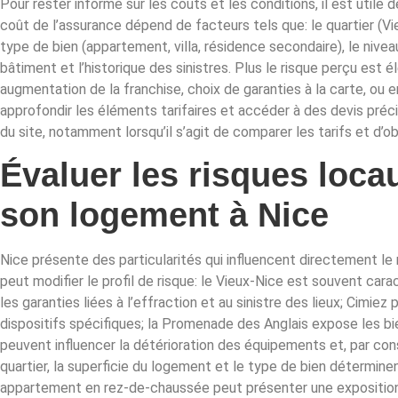
Pour rester informé sur les coûts et les conditions, il est utile d
coût de l’assurance dépend de facteurs tels que: le quartier (Vi
type de bien (appartement, villa, résidence secondaire), le nivea
bâtiment et l’historique des sinistres. Plus le risque perçu est
augmentation de la franchise, choix de garanties à la carte, ou e
approfondir les éléments tarifaires et accéder à des devis préci
du site, notamment lorsqu’il s’agit de comparer les tarifs et d’
Évaluer les risques locau
son logement à Nice
Nice présente des particularités qui influencent directement le 
peut modifier le profil de risque: le Vieux-Nice est souvent car
les garanties liées à l’effraction et au sinistre des lieux; Cim
dispositifs spécifiques; la Promenade des Anglais expose les biens
peuvent influencer la détérioration des équipements et, par cons
quartier, la superficie du logement et le type de bien détermine
appartement en rez-de-chaussée peut présenter une exposition d