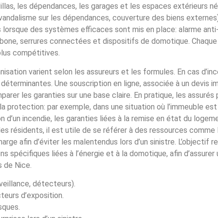
villas, les dépendances, les garages et les espaces extérieurs n
vandalisme sur les dépendances, couverture des biens externes).
s lorsque des systèmes efficaces sont mis en place: alarme anti-
bone, serrures connectées et dispositifs de domotique. Chaqu
plus compétitives.
emnisation varient selon les assureurs et les formules. En cas d’in
nt déterminantes. Une souscription en ligne, associée à un devis i
arer les garanties sur une base claire. En pratique, les assurés
la protection: par exemple, dans une situation où l’immeuble est
 d’un incendie, les garanties liées à la remise en état du logem
s résidents, il est utile de se référer à des ressources comme
arge afin d’éviter les malentendus lors d’un sinistre. L’objectif r
s spécifiques liées à l’énergie et à la domotique, afin d’assurer
s de Nice.
veillance, détecteurs).
teurs d’exposition.
sques.