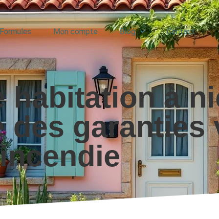
Formules
Mon compte
Blog
Contact
habitation à ni
 des garanties 
incendie