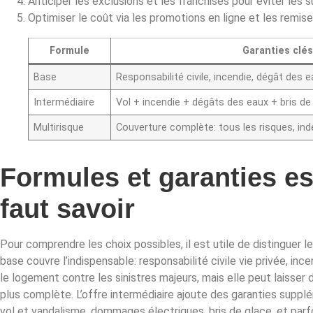
Anticiper les exclusions et les franchises pour éviter les su
Optimiser le coût via les promotions en ligne et les remise
Formule
Garanties clés
Base
Responsabilité civile, incendie, dégât des 
Intermédiaire
Vol + incendie + dégâts des eaux + bris de
Multirisque
Couverture complète: tous les risques, in
Formules et garanties ess
faut savoir
Pour comprendre les choix possibles, il est utile de distinguer l
base couvre l’indispensable: responsabilité civile vie privée, in
le logement contre les sinistres majeurs, mais elle peut laisser
plus complète. L’offre intermédiaire ajoute des garanties supplé
vol et vandalisme, dommages électriques, bris de glace, et parf