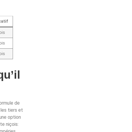
catif
ois
ois
ois
u’il
formule de
les tiers et
 une option
te niçois:
mpéries.